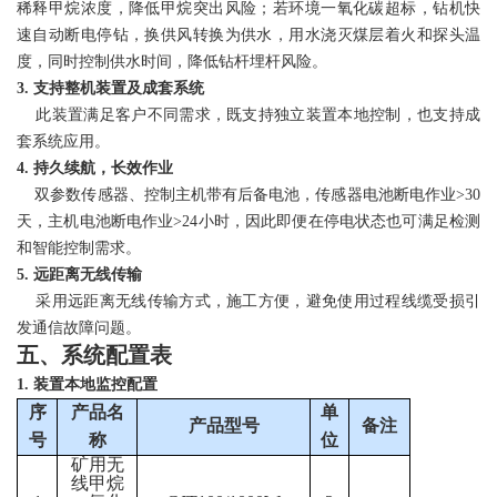
稀释甲烷浓度，降低甲烷突出风险；若环境一氧化碳超标，钻机快
速自动断电停钻，换供风转换为供水，用水浇灭煤层着火和探头温
度，同时控制供水时间，降低钻杆埋杆风险。
3
.
支持整机装置及成套系统
此装置满足客户不同需求，既支持独立装置本地控制，也支持成
套系统应用。
4
.
持久续航，长效作业
双参数传感器、控制主机带有后备电池，传感器电池断电作业>30
天，主机电池断电作业
>
24小时，因此即便在停电状态也可满足检测
和智能控制需求。
5
.
远距离无线传输
采用远距离无线传输方式，施工方便，避免使用过程线缆受损引
发通信故障问题。
五、系统配置表
1
.
装置本地监控配置
序
产品名
单
产品型号
备注
号
称
位
矿用无
线甲烷