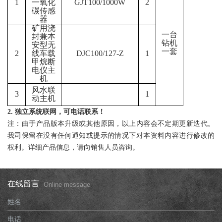
1
一氧化
GJT100/1000W
2
碳传感
器
矿用浇
一台
封兼本
钻机
安型无
一套
2
线车载
DJC100/127-Z
1
甲烷断
电仪主
机
风水联
3
1
动主机
2
. 独立系统联网，可电话联系！
注：由于产品版本升级或其他原因，以上内容会不定期更新迭代。
我司保留在没有任何通知或提示的情况下对本资料内容进行修改的
权利。详细产品信息，请向销售人员咨询。
在线留言
Online message
姓名
电话